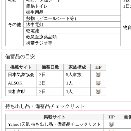
簡易トイレ
1日
衛生用品
敷物（ビニールシート等）
その他
懐中電灯
物
乾電池
救急医療薬品類
携帯ラジオ等
備蓄品の目安
掲載サイト
備蓄日数
家族構成
HP
日本気象協会
3日
5人家族
ALSOK
3日
1人
首相官邸
3日
1人
持ち出し品・備蓄品チェックリスト
掲載サイト
HP
画
Yahoo!天気 持ち出し品・備蓄品チェックリスト