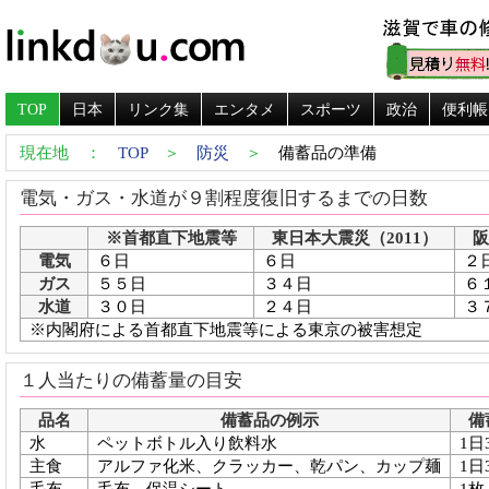
TOP
日本
リンク集
エンタメ
スポーツ
政治
便利帳
現在地 ：
TOP
＞
防災
＞
備蓄品の準備
電気・ガス・水道が９割程度復旧するまでの日数
※首都直下地震等
東日本大震災（2011）
阪
電気
６日
６日
２
ガス
５５日
３４日
６
水道
３０日
２４日
３
※内閣府による首都直下地震等による東京の被害想定
１人当たりの備蓄量の目安
品名
備蓄品の例示
備
水
ペットボトル入り飲料水
1日
主食
アルファ化米、クラッカー、乾パン、カップ麺
1日
毛布
毛布、保温シート
1枚