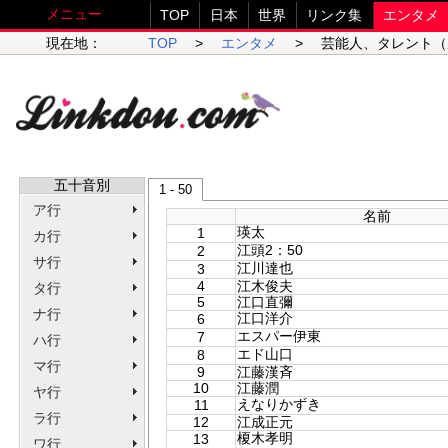
メニュー
TOP
日本
世界
リンク集
エンタメ
現在地：
TOP
>
エンタメ
> 芸能人、タレント（
五十音別
1 - 50
ア行
名前
瑛太
1
カ行
江頭2：50
2
サ行
江川達也
3
4
江木俊夫
タ行
5
江口直彌
ナ行
江口洋介
6
エスパー伊東
7
ハ行
エド山口
8
マ行
9
江藤漢斉
10
江藤潤
ヤ行
えなりかずき
11
ラ行
12
江成正元
榎木孝明
13
ワ行