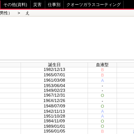
その他(資料)
災害
仕事別
クオーツガラスコーティング
男性） > え
誕生日
血液型
1982/12/13
B
1965/07/01
B
1961/03/08
A
1953/06/04
-
1949/02/23
-
1967/12/31
O
196X/12/26
-
1948/07/09
O
1942/11/13
A
1951/10/28
A
1984/11/09
O
1989/01/01
O
1956/01/05
B