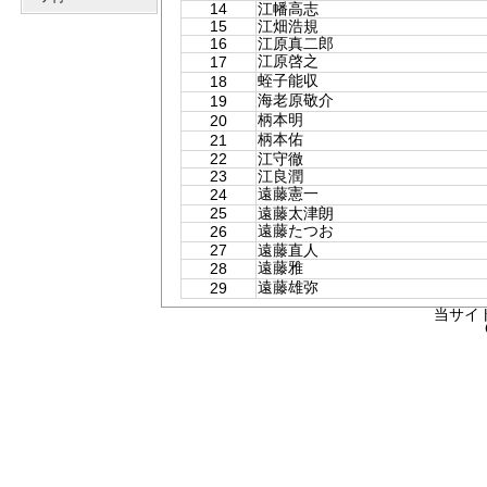
14
江幡高志
15
江畑浩規
16
江原真二郎
江原啓之
17
蛭子能収
18
海老原敬介
19
柄本明
20
柄本佑
21
22
江守徹
23
江良潤
遠藤憲一
24
25
遠藤太津朗
遠藤たつお
26
27
遠藤直人
遠藤雅
28
遠藤雄弥
29
当サイ