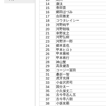
14
康汰
香田晋
15
郷田ほづみ
16
合田雅吏
17
コウタレイシー
18
河野純平
19
河野朝哉
20
21
幸野友之
河野弘樹
22
河野洋一郎
23
郷本直也
24
25
甲本ヒロト
甲本雅裕
26
甲本将行
27
28
神山繁
高良健吾
29
コージー冨田
30
31
桑折一智
虎牙光揮
32
小金沢昇司
33
国分太一
34
35
小久保丈二
古今亭志ん五
36
古今亭八朝
37
小坂友覇
38