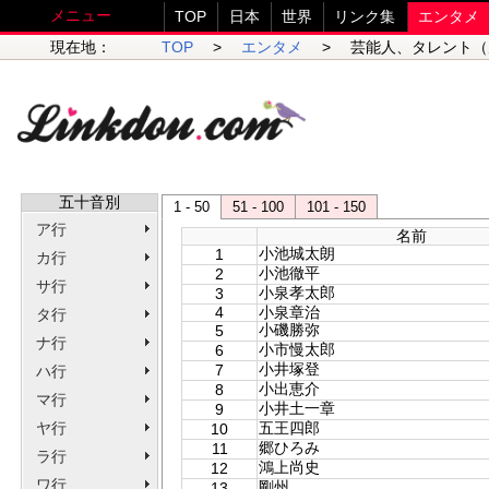
メニュー
TOP
日本
世界
リンク集
エンタメ
現在地：
TOP
>
エンタメ
> 芸能人、タレント（
五十音別
1 - 50
51 - 100
101 - 150
ア行
名前
小池城太朗
1
カ行
小池徹平
2
サ行
小泉孝太郎
3
4
小泉章治
タ行
小磯勝弥
5
ナ行
小市慢太郎
6
小井塚登
7
ハ行
小出恵介
8
マ行
小井土一章
9
ヤ行
五王四郎
10
郷ひろみ
11
ラ行
鴻上尚史
12
ワ行
剛州
13