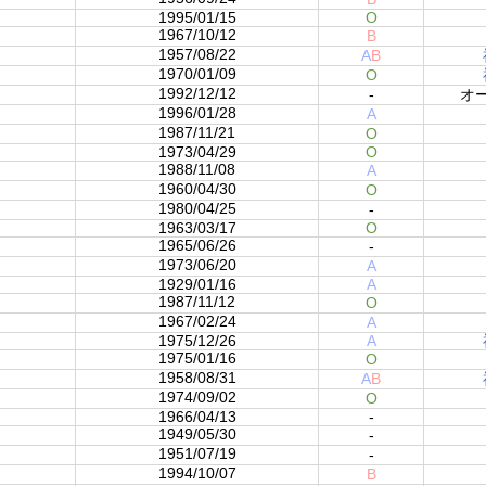
1995/01/15
O
1967/10/12
B
1957/08/22
A
B
1970/01/09
O
1992/12/12
-
オ
1996/01/28
A
1987/11/21
O
1973/04/29
O
1988/11/08
A
1960/04/30
O
1980/04/25
-
1963/03/17
O
1965/06/26
-
1973/06/20
A
1929/01/16
A
1987/11/12
O
1967/02/24
A
1975/12/26
A
1975/01/16
O
1958/08/31
A
B
1974/09/02
O
1966/04/13
-
1949/05/30
-
1951/07/19
-
1994/10/07
B