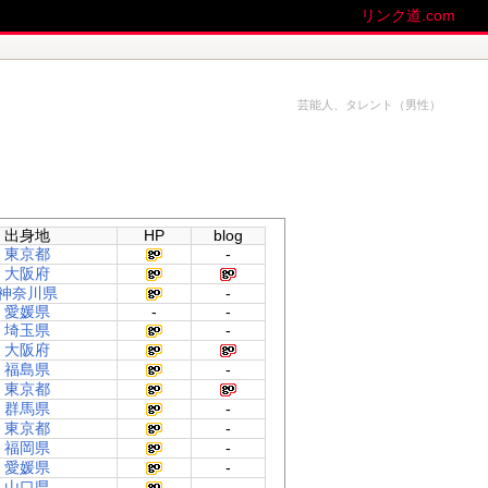
リンク道.com
芸能人、タレント（男性）
出身地
HP
blog
東京都
-
大阪府
神奈川県
-
愛媛県
-
-
埼玉県
-
大阪府
福島県
-
東京都
群馬県
-
東京都
-
福岡県
-
愛媛県
-
山口県
-