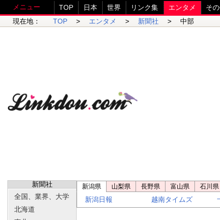
メニュー
TOP
日本
世界
リンク集
エンタメ
その
現在地：
TOP
>
エンタメ
>
新聞社
> 中部
新聞社
新潟県
山梨県
長野県
富山県
石川県
全国、業界、大学
新潟日報
越南タイムズ
北海道