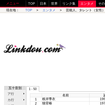
メニュー
TOP
日本
世界
リンク集
エンタメ
その
現在地：
TOP
>
エンタメ
> 芸能人、タレント（女性）
五十音別
1 - 50
ア行
名前
根岸季衣
195
1
カ行
猫背椿
197
2