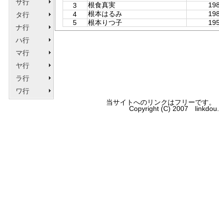
サ行
根食真実
198
3
根本はるみ
198
4
タ行
5
根本りつ子
195
ナ行
ハ行
マ行
ヤ行
ラ行
ワ行
当サイトへのリンクはフリーです。
Copyright (C) 2007 linkdo