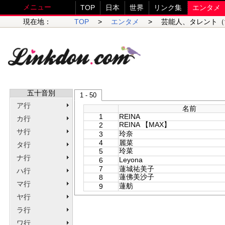
メニュー
TOP
日本
世界
リンク集
エンタメ
現在地：
TOP
>
エンタメ
> 芸能人、タレント（
五十音別
1 - 50
ア行
名前
1
REINA
カ行
REINA 【MAX】
2
サ行
玲奈
3
4
麗菜
タ行
玲菜
5
ナ行
Leyona
6
7
蓮城祐美子
ハ行
蓮佛美沙子
8
マ行
蓮舫
9
ヤ行
ラ行
ワ行