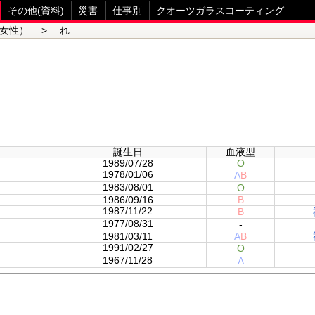
その他(資料)
災害
仕事別
クオーツガラスコーティング
女性） > れ
誕生日
血液型
1989/07/28
O
1978/01/06
A
B
1983/08/01
O
1986/09/16
B
1987/11/22
B
1977/08/31
-
1981/03/11
A
B
1991/02/27
O
1967/11/28
A