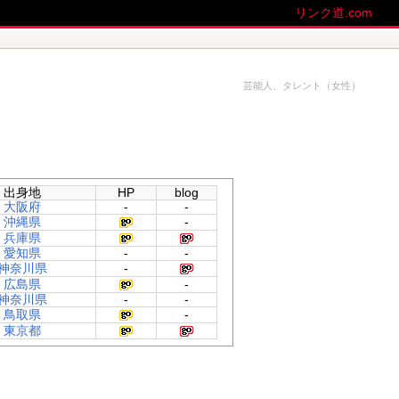
リンク道.com
芸能人、タレント（女性）
出身地
HP
blog
大阪府
-
-
沖縄県
-
兵庫県
愛知県
-
-
神奈川県
-
広島県
-
神奈川県
-
-
鳥取県
-
東京都