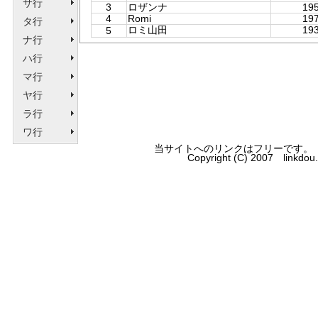
サ行
3
ロザンナ
195
4
Romi
197
タ行
ロミ山田
193
5
ナ行
ハ行
マ行
ヤ行
ラ行
ワ行
当サイトへのリンクはフリーです。
Copyright (C) 2007 linkdo