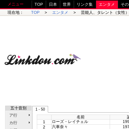
メニュー
TOP
日本
世界
リンク集
エンタメ
その
現在地：
TOP
>
エンタメ
> 芸能人、タレント（女性）
五十音別
1 - 50
ア行
名前
ローズ・レイチェル
199
1
カ行
六車奈々
197
2