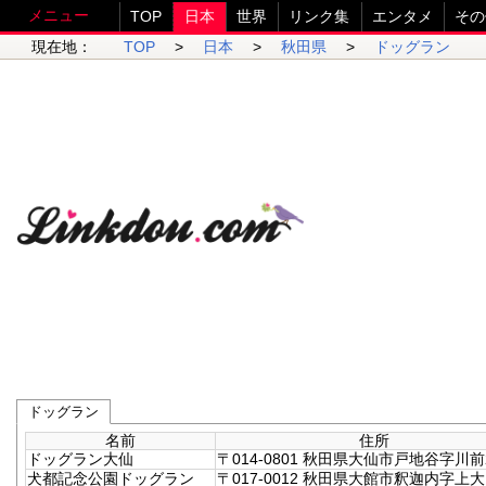
メニュー
TOP
日本
世界
リンク集
エンタメ
その
現在地：
TOP
>
日本
>
秋田県
>
ドッグラン
ドッグラン
名前
住所
ドッグラン大仙
〒014-0801 秋田県大仙市戸地谷字川前
犬都記念公園ドッグラン
〒017-0012 秋田県大館市釈迦内字上