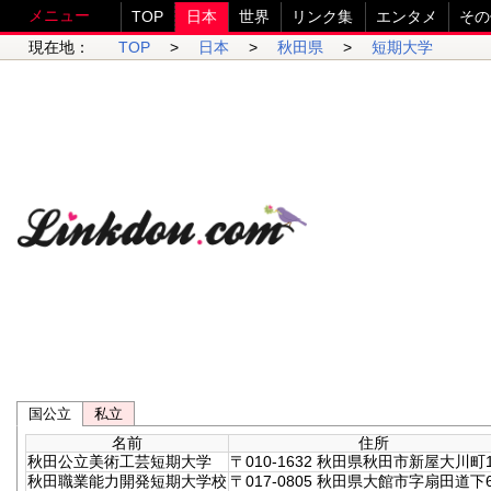
メニュー
TOP
日本
世界
リンク集
エンタメ
その
現在地：
TOP
>
日本
>
秋田県
>
短期大学
国公立
私立
名前
住所
秋田公立美術工芸短期大学
〒010-1632 秋田県秋田市新屋大川町1
秋田職業能力開発短期大学校
〒017-0805 秋田県大館市字扇田道下6