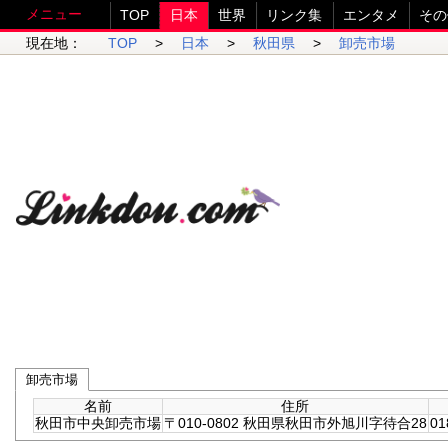
メニュー
TOP
日本
世界
リンク集
エンタメ
その
現在地：
TOP
>
日本
>
秋田県
>
卸売市場
卸売市場
名前
住所
秋田市中央卸売市場
〒010-0802 秋田県秋田市外旭川字待合28
01