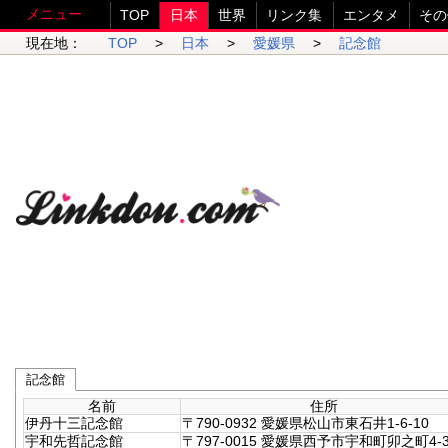
メニュー
TOP
日本
世界
リンク集
エンタメ
その
現在地：
TOP
>
日本
>
愛媛県
>
記念館
記念館
名前
住所
伊丹十三記念館
〒790-0932 愛媛県松山市東石井1-6-10
宇和先哲記念館
〒797-0015 愛媛県西予市宇和町卯之町4-3