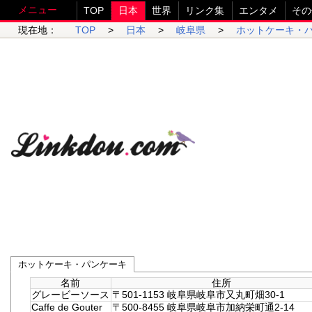
メニュー
TOP
日本
世界
リンク集
エンタメ
その
現在地：
TOP
>
日本
>
岐阜県
>
ホットケーキ・
ホットケーキ・パンケーキ
名前
住所
グレービーソース
〒501-1153 岐阜県岐阜市又丸町畑30-1
Caffe de Gouter
〒500-8455 岐阜県岐阜市加納栄町通2-14