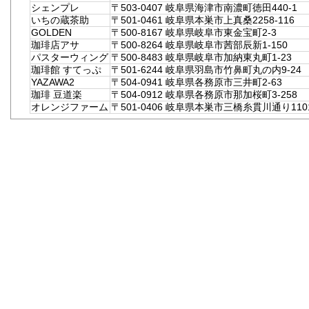
シェンプレ
〒503-0407 岐阜県海津市南濃町徳田440-1
いちの蔵茶助
〒501-0461 岐阜県本巣市上真桑2258-116
GOLDEN
〒500-8167 岐阜県岐阜市東金宝町2-3
珈琲店アサ
〒500-8264 岐阜県岐阜市茜部辰新1-150
パスターウィング
〒500-8483 岐阜県岐阜市加納東丸町1-23
珈琲館 すてっぷ
〒501-6244 岐阜県羽島市竹鼻町丸の内9-24
YAZAWA2
〒504-0941 岐阜県各務原市三井町2-63
珈琲 豆道楽
〒504-0912 岐阜県各務原市那加桜町3-258
オレンジファーム
〒501-0406 岐阜県本巣市三橋糸貫川通り1101