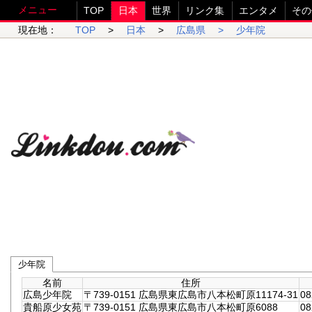
メニュー
TOP
日本
世界
リンク集
エンタメ
その
現在地：
TOP
>
日本
>
広島県 >
少年院
少年院
名前
住所
広島少年院
〒739-0151 広島県東広島市八本松町原11174-31
08
貴船原少女苑
〒739-0151 広島県東広島市八本松町原6088
08