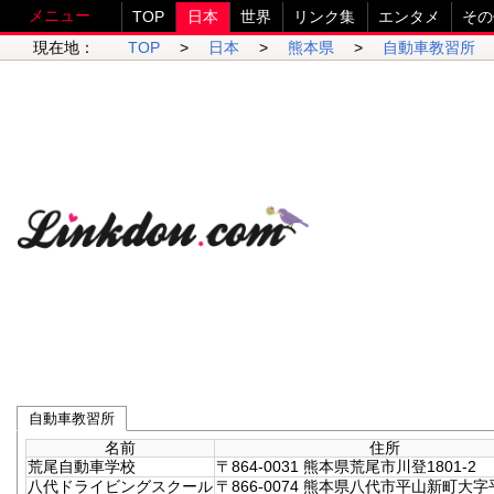
メニュー
TOP
日本
世界
リンク集
エンタメ
その
現在地：
TOP
>
日本
>
熊本県
>
自動車教習所
自動車教習所
名前
住所
荒尾自動車学校
〒864-0031 熊本県荒尾市川登1801-2
八代ドライビングスクール
〒866-0074 熊本県八代市平山新町大字