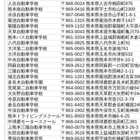
人吉自動車学校
〒868-0024 熊本県人吉市鶴田町875
熊本南自動車学校
〒869-0416 熊本県宇土市松山町2300
水俣自動車学校
〒867-0046 熊本県水俣市山手町1-8-1
菊池自動車学校
〒861-1315 熊本県菊池市木柑子1427
菊陽自動車学校
〒869-1102 熊本県菊池郡菊陽町大字原水
天草自動車学校
〒863-0043 熊本県本渡市亀場町亀川70-
熊本バス自動車学校
〒861-3204 熊本県上益城郡御船町木倉2
八代自動車学校
〒866-0825 熊本県八代市井上町91
大洋第二自動車学校
〒865-0065 熊本県玉名市築地761
大洋自動車学校
〒865-0027 熊本県玉名市向津留532
中央自動車学校
〒860-0863 熊本県熊本市坪井6-10-1
阿蘇自動車学校
〒869-2612 熊本県阿蘇郡一の宮町宮地45
三陽自動車学校
〒860-0053 熊本県熊本市田崎2-1-11
城北自動車学校
〒861-1201 熊本県菊池郡泗水町吉富300
多良木自動車学園
〒868-0502 熊本県球磨郡多良木町黒肥
荒尾第二自動車学校
〒864-0002 熊本県荒尾市万田宮の後947
大矢野自動車学校
〒869-3603 熊本県天草郡大矢野町中244
寺原自動車学校
〒860-0076 熊本県熊本市壺川2-3-78
倉岳自動車学校
〒861-6402 熊本県天草郡倉岳町棚底24
牛深自動車学校
〒863-1902 熊本県牛深市久玉町南神鳴子
熊本ドライビングスクール
〒861-8003 熊本県熊本市楠6-6-25
中球磨モータースクール
〒868-0415 熊本県球磨郡免田町乙381
上熊本三陽自動車学校
〒860-0079 熊本県熊本市上熊本3-26-3
矢部自動車学校
〒861-3516 熊本県上益城郡矢部町大字
豊福自動車教習所
〒869-0533 熊本県宇城市松橋町両仲間6