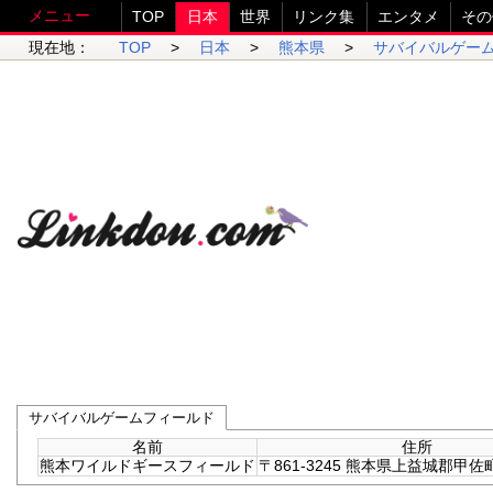
メニュー
TOP
日本
世界
リンク集
エンタメ
その
現在地：
TOP
>
日本
>
熊本県
>
サバイバルゲー
サバイバルゲームフィールド
名前
住所
熊本ワイルドギースフィールド
〒861-3245 熊本県上益城郡甲