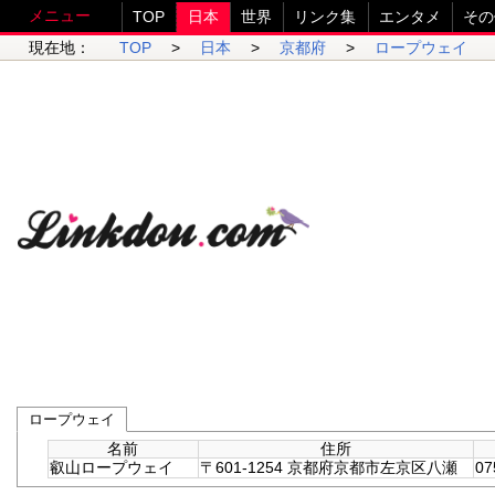
メニュー
TOP
日本
世界
リンク集
エンタメ
その
現在地：
TOP
>
日本
>
京都府
>
ロープウェイ
ロープウェイ
名前
住所
叡山ロープウェイ
〒601-1254 京都府京都市左京区八瀬
07