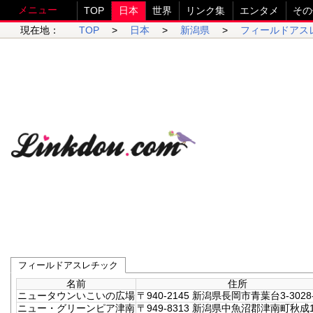
メニュー
TOP
日本
世界
リンク集
エンタメ
その
現在地：
TOP
>
日本
>
新潟県
>
フィールドアス
フィールドアスレチック
名前
住所
ニュータウンいこいの広場
〒940-2145 新潟県長岡市青葉台3-3028
ニュー・グリーンピア津南
〒949-8313 新潟県中魚沼郡津南町秋成1