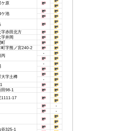
屋ケ原
蜘ケ池
島
大字赤田北方
大字井岡
間町
字熊ノ宮240-2
-
田丙
-
場
町大字土樽
-
1
98-1
111-17
-
-
325-1