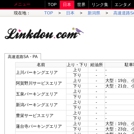
メニュー
TOP
日本
世界
リンク集
エンタメ
現在地：
TOP
>
日本
>
新潟県
>
高速道路S
高速道路SA・PA
名前
上り・下り
給油所
駐車
上り
-
-
上川パーキングエリア
下り
-
-
上り
-
大型：19台、
阿賀野川サービスエリア
下り
-
大型：21台、
上り
-
-
五泉パーキングエリア
下り
-
-
上り
-
-
新潟パーキングエリア
下り
-
-
上り
-
-
豊栄サービスエリア
下り
-
-
上り
-
大型：19台、
蓮台寺パーキングエリア
下り
-
大型：23台、