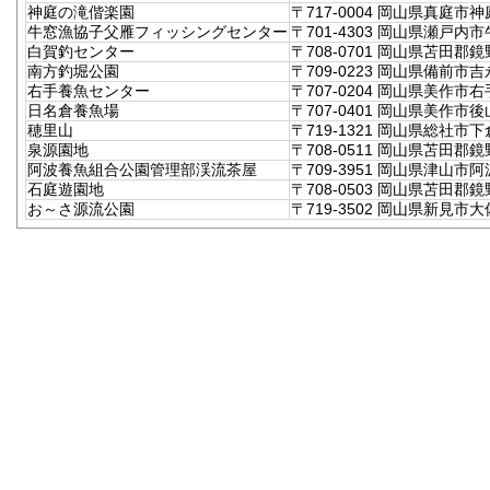
神庭の滝偕楽園
〒717-0004 岡山県真庭市神
牛窓漁協子父雁フィッシングセンター
〒701-4303 岡山県瀬戸内市
白賀釣センター
〒708-0701 岡山県苫田郡
南方釣堀公園
〒709-0223 岡山県備前市吉
右手養魚センター
〒707-0204 岡山県美作市右手
日名倉養魚場
〒707-0401 岡山県美作市後山
穂里山
〒719-1321 岡山県総社市下倉
泉源園地
〒708-0511 岡山県苫田郡鏡
阿波養魚組合公園管理部渓流茶屋
〒709-3951 岡山県津山市阿波
石庭遊園地
〒708-0503 岡山県苫田郡鏡
お～さ源流公園
〒719-3502 岡山県新見市大