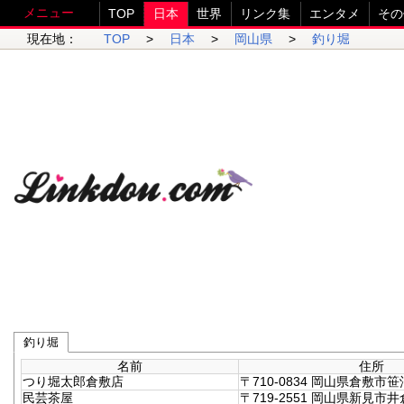
メニュー
TOP
日本
世界
リンク集
エンタメ
その
現在地：
TOP
>
日本
>
岡山県
>
釣り堀
釣り堀
名前
住所
つり堀太郎倉敷店
〒710-0834 岡山県倉敷市笹沖
民芸茶屋
〒719-2551 岡山県新見市井倉