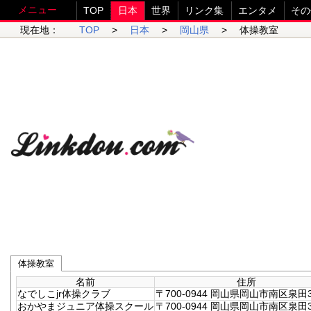
メニュー
TOP
日本
世界
リンク集
エンタメ
その
現在地：
TOP
>
日本
>
岡山県
> 体操教室
体操教室
名前
住所
なでしこjr体操クラブ
〒700-0944 岡山県岡山市南区泉田3-
おかやまジュニア体操スクール
〒700-0944 岡山県岡山市南区泉田3