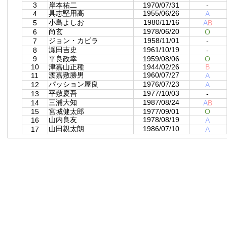
3
岸本祐二
1970/07/31
-
具志堅用高
1955/06/26
4
A
小島よしお
1980/11/16
5
A
B
尚玄
1978/06/20
6
O
ジョン・カビラ
1958/11/01
7
-
瀬田吉史
1961/10/19
8
-
9
平良政幸
1959/08/06
O
10
津嘉山正種
1944/02/26
B
渡嘉敷勝男
1960/07/27
11
A
パッション屋良
1976/07/23
12
A
平敷慶吾
1977/10/03
13
-
三浦大知
1987/08/24
14
A
B
15
宮城健太郎
1977/09/01
O
山内良友
1978/08/19
16
A
山田親太朗
1986/07/10
17
A