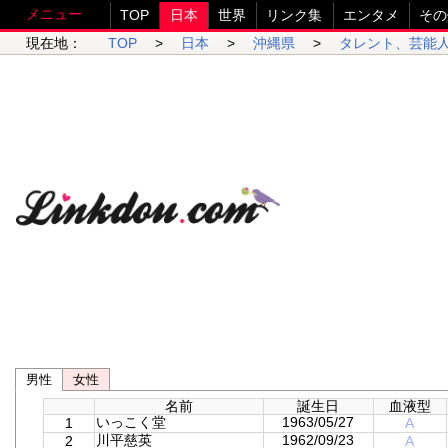
メニュー
TOP
日本
世界
リンク集
エンタメ
その
現在地：
TOP
>
日本
>
沖縄県
>
タレント、芸能
男性
女性
名前
誕生日
血液型
いっこく堂
1963/05/27
1
A
川平慈英
1962/09/23
2
A