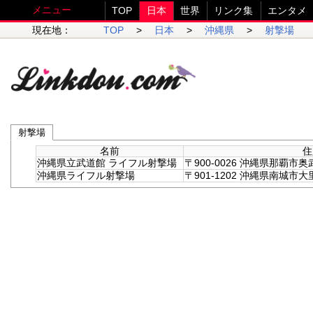
メニュー
TOP
日本
世界
リンク集
エンタメ
現在地：
TOP
>
日本
>
沖縄県
>
射撃場
射撃場
名前
住
沖縄県立武道館 ライフル射撃場
〒900-0026 沖縄県那覇市奥
沖縄県ライフル射撃場
〒901-1202 沖縄県南城市大里