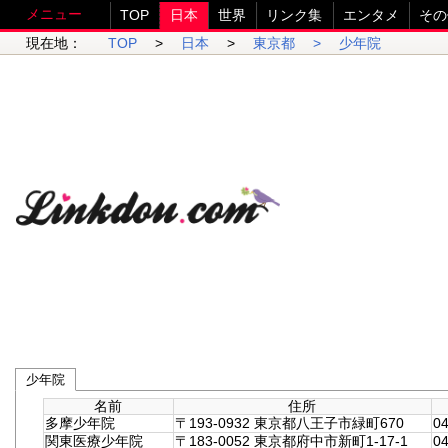
メニュー
TOP
日本
世界
リンク集
エンタメ
その
現在地：
TOP
>
日本
>
東京都 >
少年院
少年院
名前
住所
多摩少年院
〒193-0932 東京都八王子市緑町670
04
関東医療少年院
〒183-0052 東京都府中市新町1-17-1
04