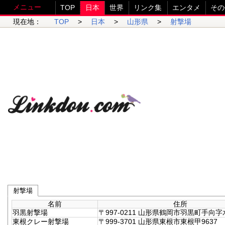
メニュー
TOP
日本
世界
リンク集
エンタメ
その
現在地：
TOP
>
日本
>
山形県
>
射撃場
射撃場
名前
住所
羽黒射撃場
〒997-0211 山形県鶴岡市羽黒町手向字
東根クレー射撃場
〒999-3701 山形県東根市東根甲9637