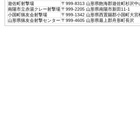
遊佐町射撃場
〒999-8313 山形県飽海郡遊佐町杉沢中山
南陽市立赤湯クレー射撃場
〒999-2205 山形県南陽市新田11-1
小国町猟友会射撃場
〒999-1342 山形県西置賜郡小国町大宮松
山形県猟友会射撃センター
〒999-4605 山形県最上郡舟形町長沢