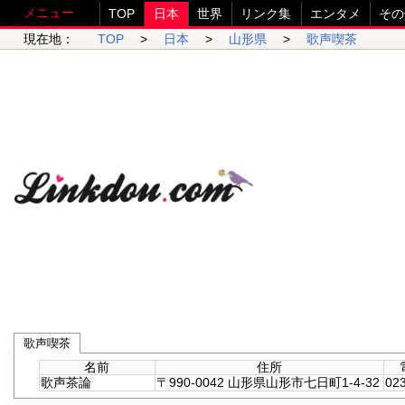
メニュー
TOP
日本
世界
リンク集
エンタメ
その
現在地：
TOP
>
日本
>
山形県
>
歌声喫茶
歌声喫茶
名前
住所
歌声茶論
〒990-0042 山形県山形市七日町1-4-32
023