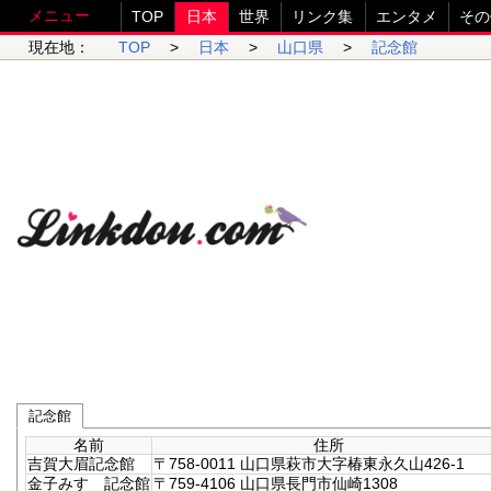
メニュー
TOP
日本
世界
リンク集
エンタメ
その
現在地：
TOP
>
日本
>
山口県
>
記念館
記念館
名前
住所
吉賀大眉記念館
〒758-0011 山口県萩市大字椿東永久山426-1
金子みすゞ記念館
〒759-4106 山口県長門市仙崎1308