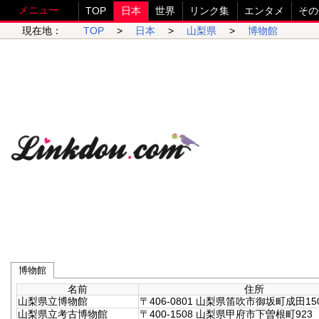
メニュー
TOP
日本
世界
リンク集
エンタメ
その
現在地：
TOP
>
日本
>
山梨県
>
博物館
博物館
名前
住所
山梨県立博物館
〒406-0801 山梨県笛吹市御坂町成田150
山梨県立考古博物館
〒400-1508 山梨県甲府市下曽根町923